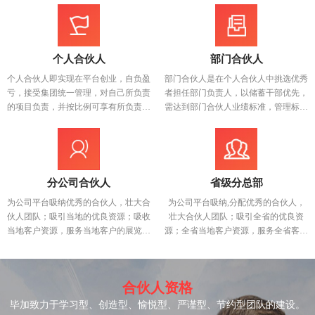
个人合伙人
部门合伙人
个人合伙人即实现在平台创业，自负盈
部门合伙人是在个人合伙人中挑选优秀
亏，接受集团统一管理，对自己所负责
者担任部门负责人，以储蓄干部优先，
的项目负责，并按比例可享有所负责项
需达到部门合伙人业绩标准，管理标准
目利润分成的权利，毕加旨在遵守国家
和年限标准。部门合伙人除自主项目享
大众创业，万众创新方针，为有梦想的
受分成外也可享受管理个人合伙人分成
展览人打造一条创业之路，为合伙人提
的管理提点和平台年底分红，是成为未
供技术，资质，资源，流程制度等支
来分公司合伙人的基础和必备条件。此
持，合伙共利，为个人合伙人实现时间
外，部门合伙人需打造部门文化并传
分公司合伙人
省级分总部
自由和财富自由。
承；明确主攻展会，吸收相关资源；培
为公司平台吸纳优秀的合伙人，壮大合
为公司平台吸纳,分配优秀的合伙人，
养团队，成就自己，帮助他人；完成团
伙人团队；吸引当地的优良资源；吸收
壮大合伙人团队；吸引全省的优良资
队制定的业绩目标和计划。
当地客户资源，服务当地客户的展览需
源；全省当地客户资源，服务全省客户
求，包括外地参展商来本地参展、本地
的展览需求，包括外地参展商来该省区
参展商去外地参展的项目；吸收产业链
参展、省区参展商去外地参展的项目；
资源，包括主办方、主场方、供应商
吸收产业链资源，包括主办方、主场
合伙人资格
等；学习独立管理及决策，建立威信，
方、供应商等；学习独立管理及决策，
为下一步升级为分总部打基础。分公司
建立威信，为下一步升级为分总部打基
毕加致力于学习型、创造型、愉悦型、严谨型、节约型团队的建设。