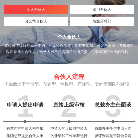
合伙人必须对分公司所有负责，并且享
础。省级部可划分各市合伙人，并且享
受分公司所有项目的分成权利。
受省级分总部所有项目的分成权利。
个人合伙人
部门合伙人
分公司合伙人
省级分总部
个人合伙人
在公司连续服务满三年的；经总经办考核，具有丰富阅历和客户资源；考核成功
以后及成为合伙人；合伙人对所负责项目利润负责，可享有项目分成的权利。
合伙人流程
毕加致力于学习型、创造型、愉悦型、严谨型、节约型团队的建设。
1
2
3
申请人提出申请
直接上级审核
总裁办主任面谈
有意向的申请人向毕加
申请人的上级对申请人
总裁办主任与申请人面
集团总部提交合伙人申
的业绩和工作年限进行
谈评判其是否符合公司