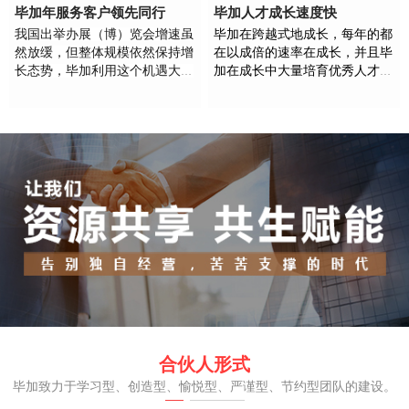
毕加年服务客户领先同行
毕加人才成长速度快
我国出举办展（博）览会增速虽
毕加在跨越式地成长，每年的都
然放缓，但整体规模依然保持增
在以成倍的速率在成长，并且毕
长态势，毕加利用这个机遇大力
加在成长中大量培育优秀人才，
发展，并且借助互联网成长，实
让每个人都在奋斗中成长，为想
现年服务100万家中小企业的，
要奋斗的人铺道路。
为企业赋能，直接/间接解决
1000万社会就业的品牌企业。
合伙人形式
毕加致力于学习型、创造型、愉悦型、严谨型、节约型团队的建设。