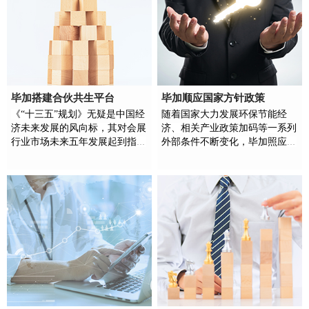
毕加搭建合伙共生平台
毕加顺应国家方针政策
《“十三五”规划》无疑是中国经
随着国家大力发展环保节能经
济未来发展的风向标，其对会展
济、相关产业政策加码等一系列
行业市场未来五年发展起到指导
外部条件不断变化，毕加照应国
性作用。毕加跟随国家指导规
家号召，启用实行三A标准的绿
划，做出未来十年的搭建共生平
色环保工程，誓做展览行业的领
台，影响1亿人的美好生活。
跑者。